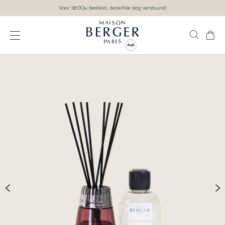
Ga direct naar inhoud
Voor 12:00u besteld, dezelfde dag verstuurd!
Zoek
Wink
Open het menu