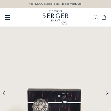
Ga direct naar inhoud
Voor 12:00u besteld, dezelfde dag verstuurd!
Zoek
Wink
Open het menu