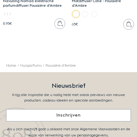
Navulling Nomad elektrische
Mistdiffuser Cône - Poussière
parfumdiffuser Poussière d'Ambre
d'Ambre
Plaats in winkelwagen
8,95€
Pl
65€
Home
Huisparfums
Poussière d'Ambre
Nieuwsbrief
Krijg alle inspiratie die u nodig hebt met sneak previews van nieuwe
producten, cadeau-ideeën en speciale aanbiedingen.
Inschrijven
Als u zich inschrijft gaat u akkoord met onze Algemene Voorwaarden en de
wijze van verwerking van uw persoonsgegevens.