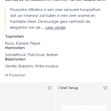
Poussière d’Ambre is een zeer sensueel huisparfum
dat uw interieur zal hullen in een zeer warme en
hartelijke sfeer. De kruidige geur verfraait de
elegantie van de ...
Lees verder
Topnoten
Roos, Kaneel, Peper
Hartnoten
Sandelhout, Patchouli, Amber
Basisnoten
Vanille, Balsems, Witte muskus
14 Producten
Resultaten - 14 Producten
Log in om Parfumsticks Poussiè
Lo
Snel Terug