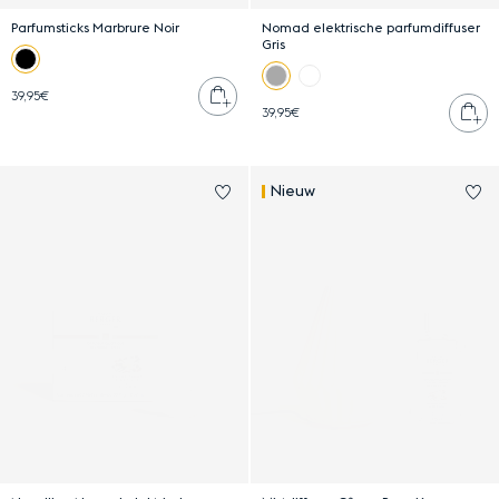
Parfumsticks Marbrure Noir
Nomad elektrische parfumdiffuser
Gris
Plaats in winkelwagen
39,95€
Pl
39,95€
Log in om Navulling Nomad elek
Lo
Nieuw