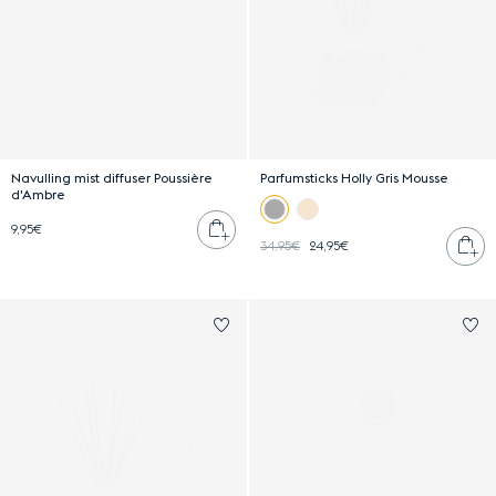
Navulling mist diffuser Poussière
Parfumsticks Holly Gris Mousse
d'Ambre
Plaats in winkelwagen
9,95€
Pl
34,95€
24,95€
Log in om Parfumsticks Holly Nu
L