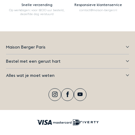
Snelle verzending
Responsieve klantenservice
Op werkdagen: voor 12:00 uur besteld,
contact@maison-berger.nl
dezelfde dag verstuurd
Maison Berger Paris
Bestel met een gerust hart
Alles wat je moet weten
Instagram
Facebook
YouTube
Visa
Mastercard
iDEAL
Riverty