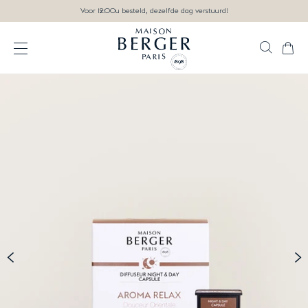
Ga direct naar inhoud
Voor 12:00u besteld, dezelfde dag verstuurd!
Zoek
Wink
Open het menu