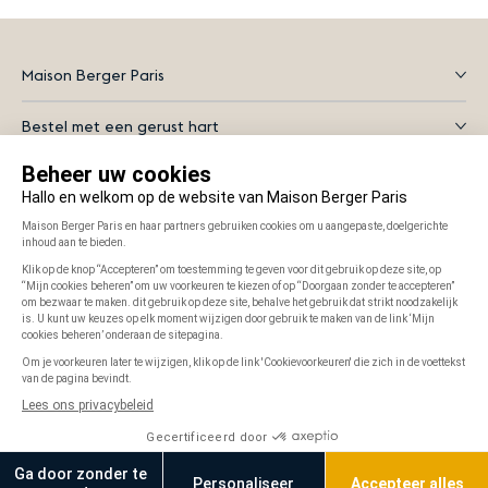
Maison Berger Paris
Bestel met een gerust hart
Alles wat je moet weten
Instagram
Facebook
YouTube
Visa
Mastercard
iDEAL
Riverty
Herroepingsrecht
Kunnen wij u helpen?...
Plaats in winkelwagen