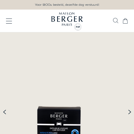
Ga direct naar inhoud
Voor 12:00u besteld, dezelfde dag verstuurd!
Zoek
Wink
Open het menu