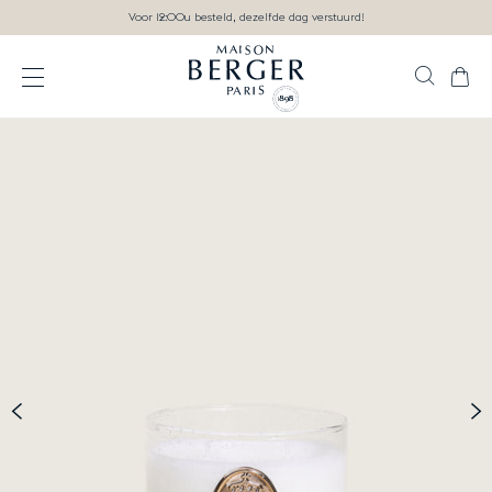
Ga direct naar inhoud
Voor 12:00u besteld, dezelfde dag verstuurd!
Zoek
Wink
Open het menu