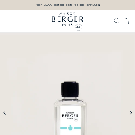
Ga direct naar inhoud
Voor 12:00u besteld, dezelfde dag verstuurd!
Zoek
Wink
Open het menu