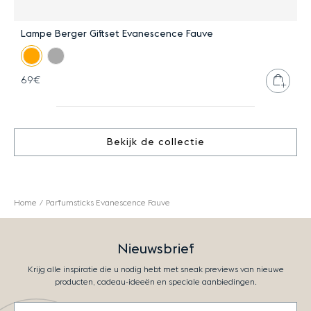
Lampe Berger Giftset Evanescence Fauve
P
Plaat
69€
4
Bekijk de collectie
Home
Parfumsticks Evanescence Fauve
Nieuwsbrief
Krijg alle inspiratie die u nodig hebt met sneak previews van nieuwe
producten, cadeau-ideeën en speciale aanbiedingen.