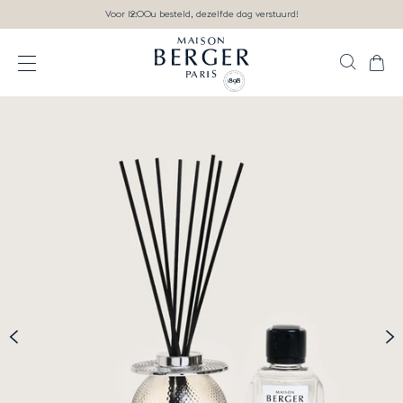
Ga direct naar inhoud
Voor 12:00u besteld, dezelfde dag verstuurd!
Zoek
Wink
Open het menu